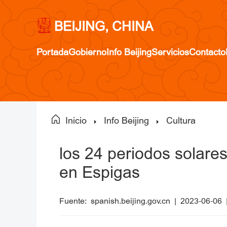
BEIJING, CHINA
Portada
Gobierno
Info Beijing
Servicios
Contacto
Inicio
Info Beijing
Cultura
los 24 periodos solares
en Espigas
Fuente:
spanish.beijing.gov.cn
|
2023-06-06