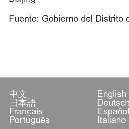
Fuente: Gobierno del Distrito 
中文
English
日本語
Deutsc
Français
Españo
Português
Italiano