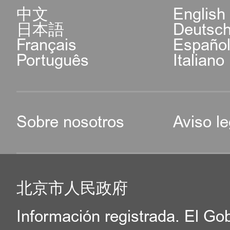
中文
English
日本語
Deutsc
Français
Españo
Português
Italiano
Sobre nosotros
Aviso le
北京市人民政府
Información registrada. El Go