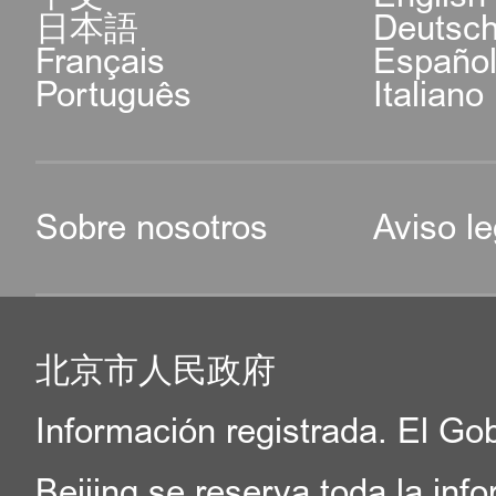
日本語
Deutsc
Français
Españo
Português
Italiano
Sobre nosotros
Aviso le
北京市人民政府
Información registrada. El Go
Beijing se reserva toda la inf