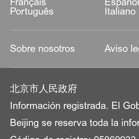
Français
Españo
Português
Italiano
Sobre nosotros
Aviso le
北京市人民政府
Información registrada. El Go
Beijing se reserva toda la inf