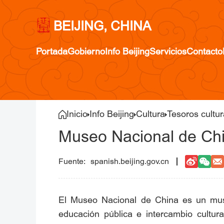
BEIJING, CHINA
Portada
Gobierno
Info Beijing
Servicios
Contacto
Inicio
Info Beijing
Cultura
Tesoros cultur
Museo Nacional de Ch
spanish.beijing.gov.cn
El Museo Nacional de China es un museo
educación pública e intercambio cultu