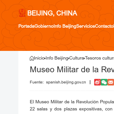
BEIJING, CHINA
Portada
Gobierno
Info Beijing
Servicios
Contacto
Inicio
Info Beijing
Cultura
Tesoros cultur
Museo Militar de la Re
spanish.beijing.gov.cn
El Museo Militar de la Revolución Popula
22 salas y dos plazas expositivas, con 