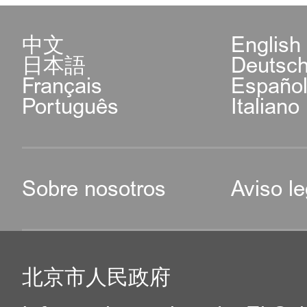
中文
English
日本語
Deutsc
Français
Españo
Português
Italiano
Sobre nosotros
Aviso le
北京市人民政府