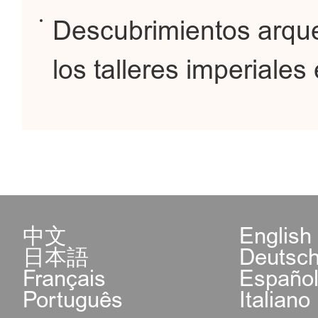
Descubrimientos arque
los talleres imperiales
中文
English
日本語
Deutsc
Français
Españo
Português
Italiano