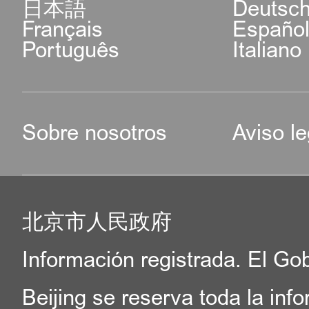
日本語
Deutsc
Français
Españo
Português
Italiano
Sobre nosotros
Aviso le
北京市人民政府
Información registrada. El Go
Beijing se reserva toda la inf