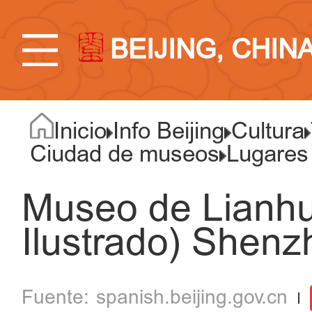
BEIJING, CHIN
Inicio
Info Beijing
Cultura
Ciudad de museos
Lugares
Museo de Lianh
Ilustrado) Shenz
spanish.beijing.gov.cn