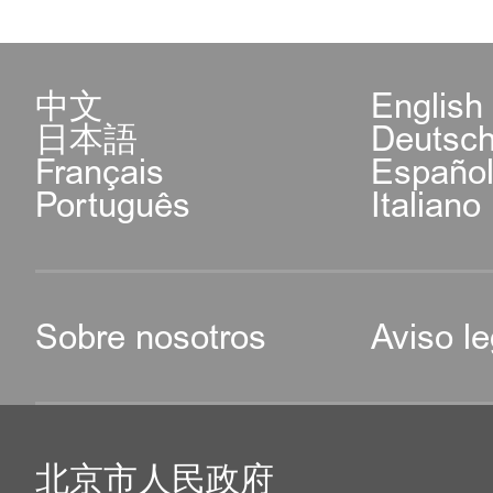
中文
English
日本語
Deutsc
Français
Españo
Português
Italiano
Sobre nosotros
Aviso le
北京市人民政府