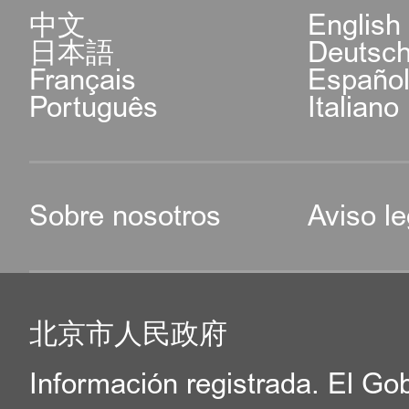
中文
English
日本語
Deutsc
Français
Españo
Português
Italiano
Sobre nosotros
Aviso le
北京市人民政府
Información registrada. El Go