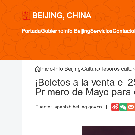
BEIJING, CHINA
Portada
Gobierno
Info Beijing
Servicios
Contacto
Inicio
Info Beijing
Cultura
Tesoros cultur
¡Boletos a la venta el
Primero de Mayo para d
spanish.beijing.gov.cn