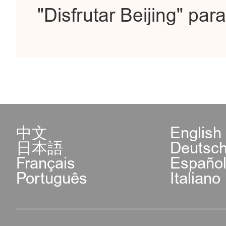
"Disfrutar Beijing" par
中文
English
日本語
Deutsc
Français
Españo
Português
Italiano