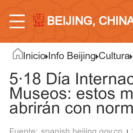
BEIJING, CHIN
Inicio
Info Beijing
Cultura
5·18 Día Internac
Museos: estos m
abrirán con norm
spanish.beijing.gov.cn