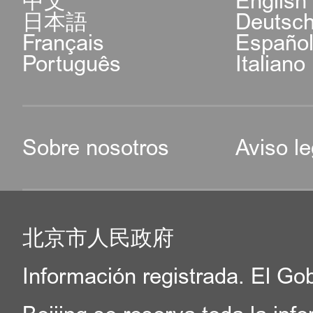
中文
English
日本語
Deutsc
Français
Españo
Português
Italiano
Sobre nosotros
Aviso le
北京市人民政府
Información registrada. El Go