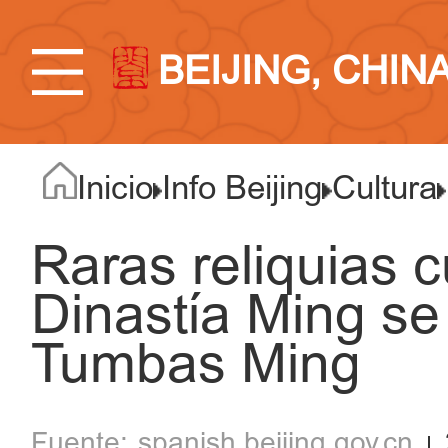
BEIJING, CHIN
Inicio
Info Beijing
Cultura
Raras reliquias c
Dinastía Ming se
Tumbas Ming
spanish.beijing.gov.cn