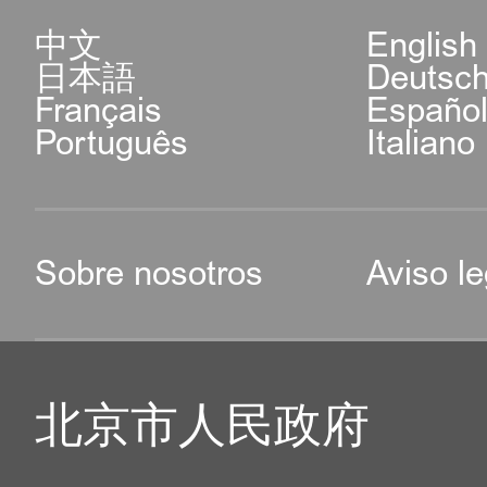
中文
English
日本語
Deutsc
Français
Españo
Português
Italiano
Sobre nosotros
Aviso le
北京市人民政府