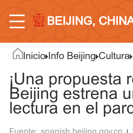
BEIJING, CHIN
Inicio
Info Beijing
Cultura
¡Una propuesta r
Beijing estrena 
lectura en el par
spanish.beijing.gov.cn