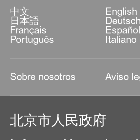
中文
English
日本語
Deutsc
Français
Españo
Português
Italiano
Sobre nosotros
Aviso le
北京市人民政府