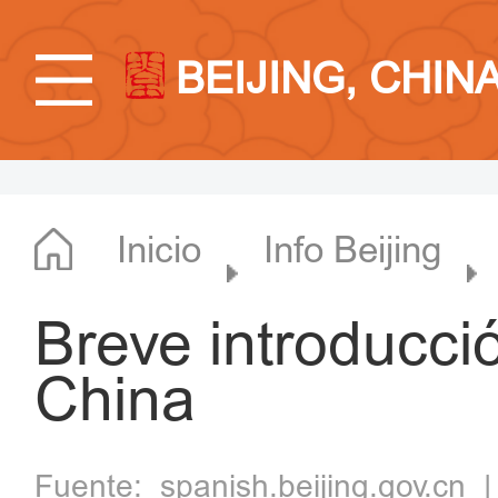
BEIJING, CHIN
Inicio
Info Beijing
Breve introducció
China
Fuente:
spanish.beijing.gov.cn