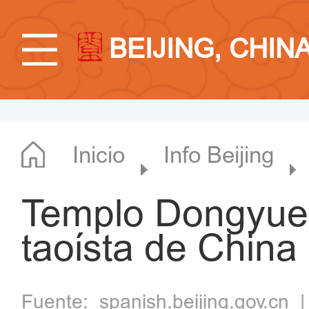
BEIJING, CHIN
Inicio
Info Beijing
Templo Dongyue:
taoísta de China
Fuente:
spanish.beijing.gov.cn