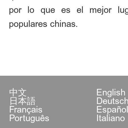
por lo que es el mejor lu
populares chinas.
中文
English
日本語
Deutsc
Français
Españo
Português
Italiano