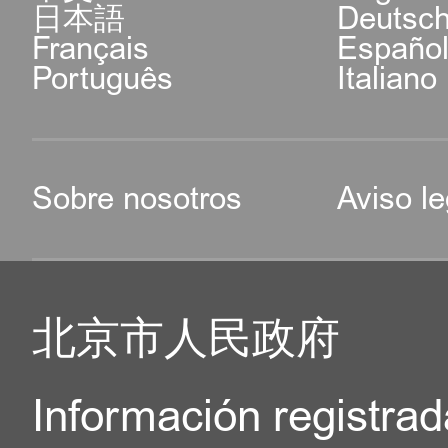
日本語
Deutsc
Français
Españo
Português
Italiano
Sobre nosotros
Aviso le
北京市人民政府
Información registrad