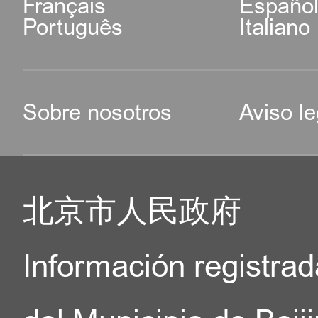
Français
Españo
Português
Italiano
Sobre nosotros
Aviso le
北京市人民政府
Información registrad