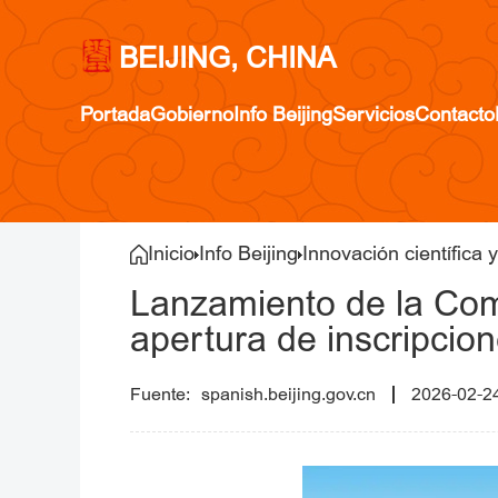
BEIJING, CHINA
Portada
Gobierno
Info Beijing
Servicios
Contacto
Inicio
Info Beijing
Innovación científica 
Lanzamiento de la Co
apertura de inscripcio
spanish.beijing.gov.cn
2026-02-2