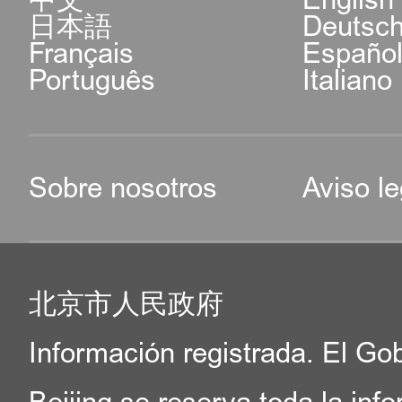
日本語
Deutsc
Français
Españo
Português
Italiano
Sobre nosotros
Aviso le
北京市人民政府
Información registrada. El Go