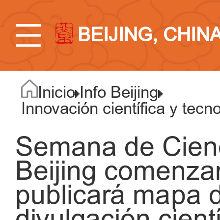
BEIJING, CHIN
Inicio
Info Beijing
Innovación científica y tecn
Semana de Cienc
Beijing comenzar
publicará mapa 
divulgación cientí