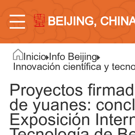
BEIJING, CHIN
Inicio
Info Beijing
Innovación científica y tecn
Proyectos firmad
de yuanes: concl
Exposición Inter
Tecnología de Be