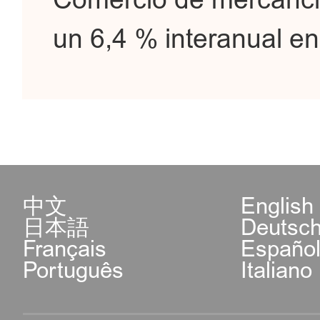
Comercio de mercancía
un 6,4 % interanual en 
中文
English
日本語
Deutsc
Français
Españo
Português
Italiano