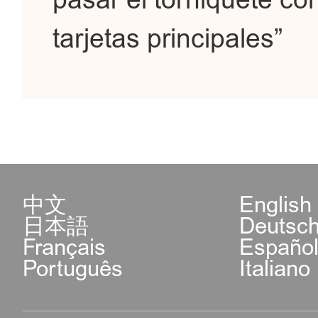
pasar el torniquete co
tarjetas principales”
中文
English
日本語
Deutsc
Français
Españo
Português
Italiano