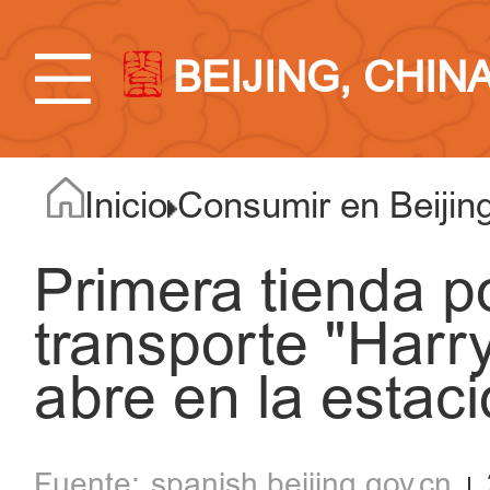
BEIJING, CHIN
Inicio
Consumir en Beijin
Primera tienda p
transporte "Harr
abre en la esta
spanish.beijing.gov.cn