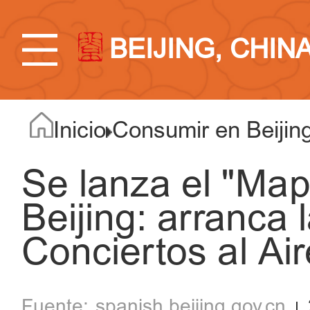
BEIJING, CHIN
Inicio
Consumir en Beijin
Se lanza el "Map
Beijing: arranca 
Conciertos al Air
spanish.beijing.gov.cn