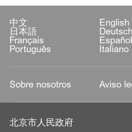
中文
English
日本語
Deutsc
Français
Españo
Português
Italiano
Sobre nosotros
Aviso le
北京市人民政府