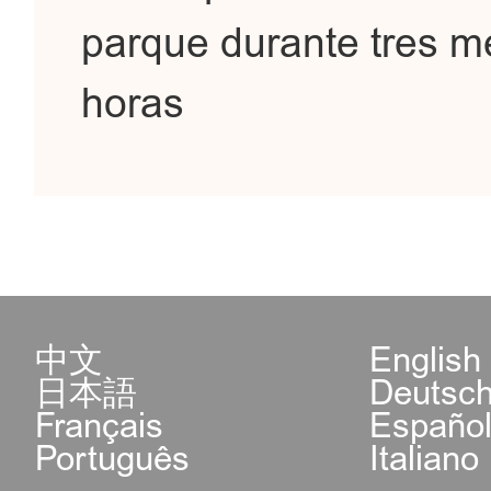
parque durante tres me
horas
中文
English
日本語
Deutsc
Français
Españo
Português
Italiano