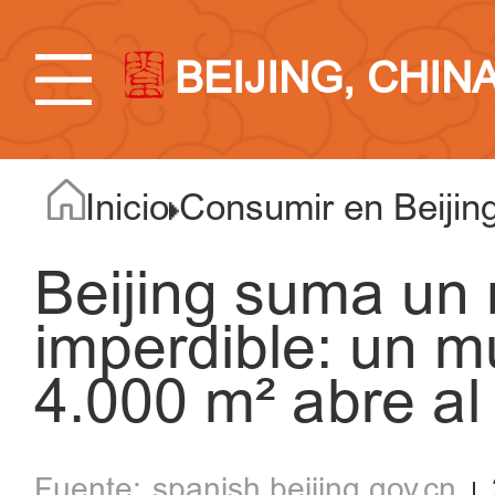
BEIJING, CHIN
Inicio
Consumir en Beijin
Beijing suma un
imperdible: un m
4.000 m² abre al
spanish.beijing.gov.cn