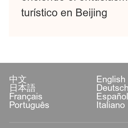
turístico en Beijing
中文
English
日本語
Deutsc
Français
Españo
Português
Italiano