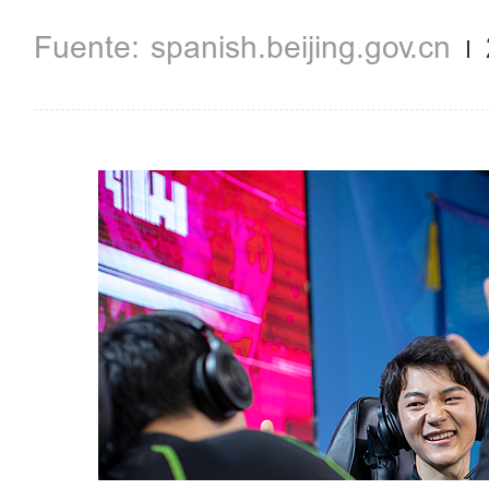
spanish.beijing.gov.cn