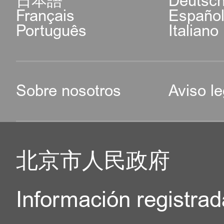
日本語
Deutsc
Français
Españo
Português
Italiano
Sobre nosotros
Aviso le
北京市人民政府
Información registrad