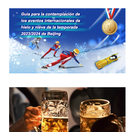
Qianmen, New World y
para iluminar la capita
lanzamiento de nuevos
marcas nacionales e i
se utilizan para la pro
múltiples categorías, 
de nueva tendencia nac
y creativos, productos