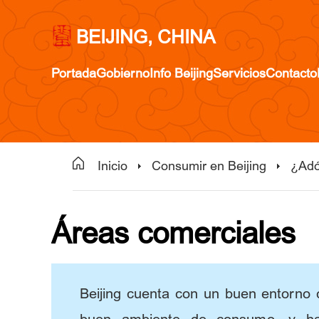
BEIJING, CHINA
Portada
Gobierno
Info Beijing
Servicios
Contacto
Inicio
Consumir en Beijing
¿Adó
Áreas comerciales
Beijing cuenta con un buen entorno 