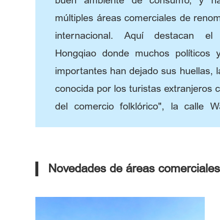
buen ambiente de consumo, y ha 
múltiples áreas comerciales de renom
internacional. Aquí destacan e
Hongqiao donde muchos políticos 
importantes han dejado sus huellas, la
conocida por los turistas extranjeros 
del comercio folklórico", la calle W
tiene una historia de más de 700 año
conocido como el "lugar sagrado d
aún no te has divertido después de visi
Novedades de áreas comerciales
te recomendamos venir a estas áreas