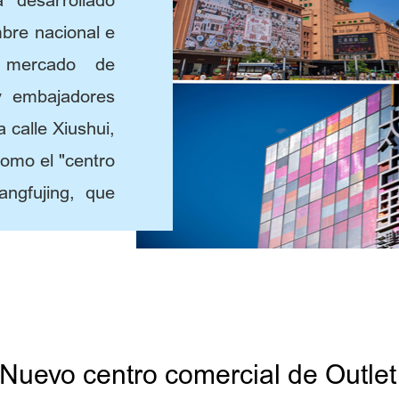
desarrollado
bre nacional e
l mercado de
y embajadores
 calle Xiushui,
como el "centro
angfujing, que
s, y Sanlitun,
e la moda". Si
tar la Beijing,
 comerciales.
Nuevo centro comercial de Outlet 