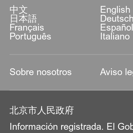
中文
English
日本語
Deutsc
Français
Españo
Português
Italiano
Sobre nosotros
Aviso le
北京市人民政府
Información registrada. El Go