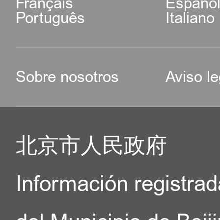
Français
Españo
Português
Italiano
Sobre nosotros
Aviso le
北京市人民政府
Información registrad