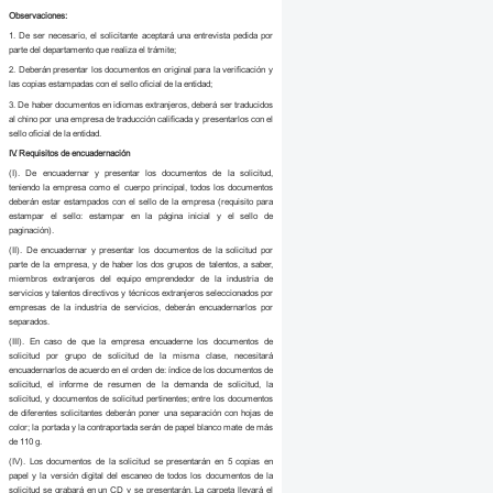
Observaciones:
1. De ser necesario, el solicitante aceptará una entrevista pedida por
parte del departamento que realiza el trámite;
2. Deberán presentar los documentos en original para la verificación y
las copias estampadas con el sello oficial de la entidad;
3. De haber documentos en idiomas extranjeros, deberá ser traducidos
al chino por una empresa de traducción calificada y presentarlos con el
sello oficial de la entidad.
IV. Requisitos de encuadernación
(I). De encuadernar y presentar los documentos de la solicitud,
teniendo la empresa como el cuerpo principal, todos los documentos
deberán estar estampados con el sello de la empresa (requisito para
estampar el sello: estampar en la página inicial y el sello de
paginación).
(II). De encuadernar y presentar los documentos de la solicitud por
parte de la empresa, y de haber los dos grupos de talentos, a saber,
miembros extranjeros del equipo emprendedor de la industria de
servicios y talentos directivos y técnicos extranjeros seleccionados por
empresas de la industria de servicios, deberán encuadernarlos por
separados.
(III). En caso de que la empresa encuaderne los documentos de
solicitud por grupo de solicitud de la misma clase, necesitará
encuadernarlos de acuerdo en el orden de: índice de los documentos de
solicitud, el informe de resumen de la demanda de solicitud, la
solicitud, y documentos de solicitud pertinentes; entre los documentos
de diferentes solicitantes deberán poner una separación con hojas de
color; la portada y la contraportada serán de papel blanco mate de más
de 110 g.
(IV). Los documentos de la solicitud se presentarán en 5 copias en
papel y la versión digital del escaneo de todos los documentos de la
solicitud se grabará en un CD y se presentarán. La carpeta llevará el