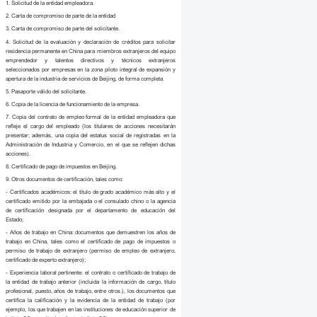
1. Solicitud de la entidad empleadora.
2. Carta de compromiso de parte de la entidad
3. Carta de compromiso de parte del solicitante.
4. Solicitud de la evaluación y declaración de créditos para solicitar
residencia permanente en China para miembros extranjeros del equipo
emprendedor y talentos directivos y técnicos extranjeros
seleccionados por empresas en la zona piloto integral de expansión y
apertura de la industria de servicios de Beijing, de forma completa.
5. Pasaporte válido del solicitante.
6. Copia de la licencia de funcionamiento de la empresa.
7. Copia del contrato de empleo formal de la entidad empleadora que
refleje el cargo del empleado (los titulares de acciones necesitarán
presentar; además, una copia del estatus social de registradas en la
Administración de Industria y Comercio, en el que se reflejen dichas
acciones).
8. Certificado de pago de impuestos en Beijing.
9. Otros documentos de certificación, tales como:
- Certificados académicos: el título de grado académico más alto y el
certificado emitido por la embajada o el consulado chino o la agencia
de certificación designada por el departamento de educación del
Estado;
- Años de trabajo en China: documentos que demuestren los años de
trabajo en China, tales como el certificado de pago de impuestos o
permiso de trabajo de extranjero (permiso de empleo de extranjero,
certificado de experto extranjero);
- Experiencia laboral pertinente: el contrato o certificado de trabajo de
la entidad de trabajo anterior (incluida la información de cargo, título
profesional, puesto, años de trabajo, entre otros.), los documentos que
certifica la calificación y la evidencia de la entidad de trabajo (por
ejemplo, los que trabajen en las instituciones de educación superior de