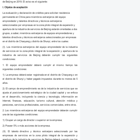
de Beijing en 2019. El aviso es el siguiente:
I.
Objetos de aceptación
La evaluación y declaración de créditos para solicitar residencia
permanente en China para miembros extranjeros del equipo
emprendedor y talentos directivos y técnicos extranjeros
seleccionados por empresas en la
z
ona piloto integral de expansión y
apertura de la industria de servicios de Beijing estarán orientadas a dos
grupos, a saber, miembros extranjeros de equipos emprendedores y
talentos directivos y técnicos extranjeros seleccionados por empresas
en el distrito de Chaoyang y distrito de Shunyi, entre los cuales:
(I). Los miembros extranjeros del equipo emprendedor de la industria
de servicios en la zona piloto integral de la expansión y apertura de la
industria de servicios de Beijing deberán cumplir las siguientes
condiciones:
1. El equipo emprendedor deberá cumplir al mismo tiempo las
siguientes condiciones:
1) La empresa deberá estar registrada en el distrito de Chaoyang o en
el distrito de Shunyi y haber pagado impuestos durante no menos de 5
años.
2) El campo de emprendimiento es de la industria de servicios que se
ajusta al posicionamiento estratégico de la ciudad capital y se enfoca
en el desarrollo, incluyendo la ciencia y tecnología, información en
Internet, finanzas, educación, turismo cultural, atención médica y
pensiones, servicios profesionales, servicios comerciales, entre otros.
2. Los miembros extranjeros del equipo emprendedor deberán cumplir
una de las siguientes condiciones:
1) Ocupar un cargo de director o superior en la empresa;
2) Poseer 5% o más acciones de la empresa.
(II). El talento directivo y técnico extranjero seleccionado por las
empresas de servicios en la zona piloto integral de la expansión y
apertura de la industria de servicios de Beijing deberá cumplir con los