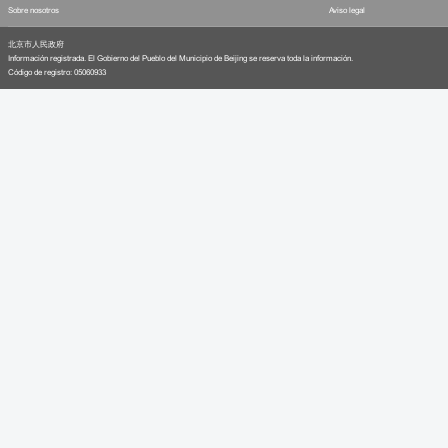
Sobre nosotros
Aviso legal
北京市人民政府
Información registrada. El Gobierno del Pueblo del Municipio de Beijing se reserva toda la información.
Código de registro: 05060933