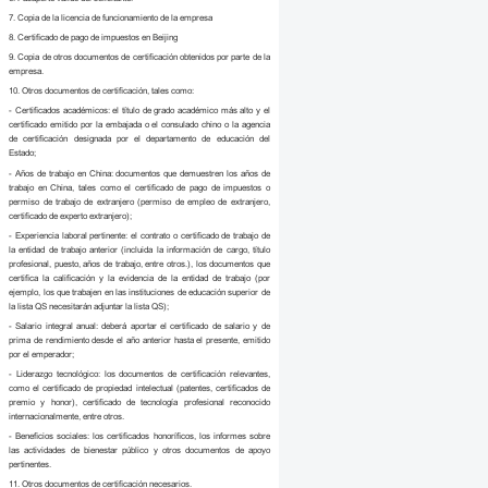
7. Copia de la licencia de funcionamiento de la empresa
8. Certificado de pago de impuestos en Beijing
9. Copia de otros documentos de certificación obtenidos por parte de la
empresa.
10. Otros documentos de certificación, tales como:
- Certificados académicos: el título de grado académico más alto y el
certificado emitido por la embajada o el consulado chino o la agencia
de certificación designada por el departamento de educación del
Estado;
- Años de trabajo en China: documentos que demuestren los años de
trabajo en China, tales como el certificado de pago de impuestos o
permiso de trabajo de extranjero (permiso de empleo de extranjero,
certificado de experto extranjero);
- Experiencia laboral pertinente: el contrato o certificado de trabajo de
la entidad de trabajo anterior (incluida la información de cargo, título
profesional, puesto, años de trabajo, entre otros.), los documentos que
certifica la calificación y la evidencia de la entidad de trabajo (por
ejemplo, los que trabajen en las instituciones de educación superior de
la lista QS necesitarán adjuntar la lista QS);
- Salario integral anual: deberá aportar el certificado de salario y de
prima de rendimiento desde el año anterior hasta el presente, emitido
por el emperador;
- Liderazgo tecnológico: los documentos de certificación relevantes,
como el certificado de propiedad intelectual (patentes, certificados de
premio y honor), certificado de tecnología profesional reconocido
internacionalmente, entre otros.
- Beneficios sociales: los certificados honoríficos, los informes sobre
las actividades de bienestar público y otros documentos de apoyo
pertinentes.
11. Otros documentos de certificación necesarios.