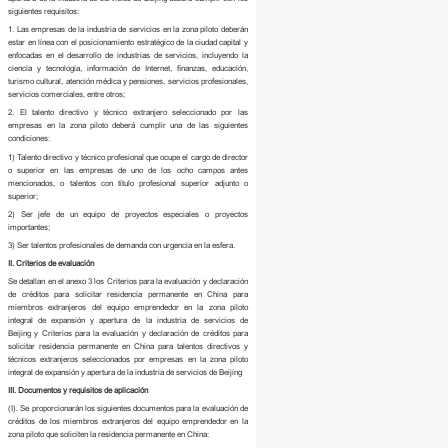
siguientes requisitos:
1. Las empresas de la industria de servicios en la zona piloto deberán
estar en línea con el posicionamiento estratégico de la ciudad capital y
enfocadas en el desarrollo de industrias de servicios, incluyendo la
ciencia y tecnología, información de Internet, finanzas, educación,
turismo cultural, atención médica y pensiones, servicios profesionales,
servicios comerciales, entre otros;
2. El talento directivo y técnico extranjero seleccionado por las
empresas en la zona piloto deberá cumplir una de las siguientes
condiciones:
1) Talento directivo y técnico profesional que ocupe el cargo de director
o superior en las empresas de uno de los ocho campos antes
mencionados, o talentos con título profesional superior adjunto o
superior;
2) Ser jefe de un equipo de proyectos especiales o proyectos
importantes;
3) Ser talentos profesionales de demanda con urgencia en la esfera.
II. Criterios de evaluación
Se detallan en el anexo 3 los Criterios para la evaluación y declaración
de créditos para solicitar residencia permanente en China para
miembros extranjeros del equipo emprendedor en la zona piloto
integral de expansión y apertura de la industria de servicios de
Beijing y Criterios para la evaluación y declaración de créditos para
solicitar residencia permanente en China para talentos directivos y
técnicos extranjeros seleccionados por empresas en la zona piloto
integral de expansión y apertura de la industria de servicios de Beijing
III. Documentos y requisitos de aplicación
(I). Se proporcionarán los siguientes documentos para la evaluación de
créditos de los miembros extranjeros del equipo emprendedor en la
zona piloto que soliciten la residencia permanente en China: