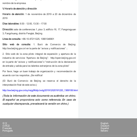
nombre de la empresa.
V. Horario de atención y dirección
Horario de atención:
1 de noviembre de 2019 a 20 de diciembre de
2019
Días laborables:
9:30 - 12:00, 13:30 – 17:00
Dirección:
sala de conferencias 1, piso 3, edificio 16, 17, Fangxingyuan
3, Fangzhuang, distrito Fengtai, Beijing
Línea de consulta
: +86-10-87211225, 13661346901
Sitio web de consulta:
1. Buró de Comercio de Beijing:
http://sw.beijing.gov.cn/ en la parte de “avisos y notificaciones”；
2. Sitio web de la zona piloto integral de expansión y apertura de la
industria de servicios “Apertura de Beijing”:
http://open.beijing.gov.cn/
en la parte de “avisos y notificaciones”o “instrucción de la declaración
de entrada y salida para los talentos extranjeros de la zona piloto”
Por favor, haga un buen trabajo de organización y recomendación de
acuerdo con los requisitos. ¡Se notifica!
(El Buró de Comercio de Beijing se reserva el derecho de la
interpretación final de este aviso.)
http://sw.beijing.gov.cn/sy/nsjg/fkbtjc/xxtg/201912/t20191220_1369108.html
(Toda la información de este documento es auténtica en chino.
El español se proporciona solo como referencia. En caso de
cualquier discrepancia, prevalecerá la versión en chino.)
中文
English
日本語
Deutsch
Français
Español
Português
Italiano