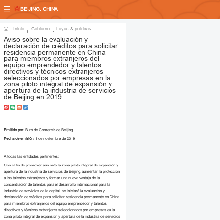
BEIJING, CHINA
Inicio
Gobierno
Leyes & políticas
Aviso sobre la evaluación y
declaración de créditos para solicitar
residencia permanente en China
para miembros extranjeros del
equipo emprendedor y talentos
directivos y técnicos extranjeros
seleccionados por empresas en la
zona piloto integral de expansión y
apertura de la industria de servicios
de Beijing en 2019
Emitido por:
Buró de Comercio de Beijing
Fecha de emisión:
1 de noviembre de 2019
A todas las entidades pertinentes:
Con el fin de promover aún más la
z
ona piloto integral de expansión y
apertura de la industria de servicios de Beijing, aumentar la protección
a los talentos extranjeros y formar una nueva ventaja de la
concentración de talentos para el desarrollo internacional para la
industria de servicios de la capital, se iniciará la evaluación y
declaración de créditos para solicitar residencia permanente en China
para miembros extranjeros del equipo emprendedor y talentos
directivos y técnicos extranjeros seleccionados por empresas en la
z
ona piloto integral de expansión y apertura de la industria de servicios