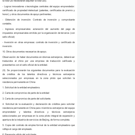
la lista QS necesitarán adjuntar la lista QS);
- Logros innovadores o tecnologías centrales del equipo emprendedor:
certificado de propiedad intelectual (patentes, certificados de premio y
honor) y otros documentos de apoyo pertinentes;
- Obtención de inversión: Contrato de inversión y comprobante
contable;
- Ingresos empresariales: aclaración del aumento del pago de
impuestos empresariales emitida por la organización de terceros (con
sello oficial)
- Inversión en otras empresas: contrato de inversión y certificado de
inversión.
10. Otros documentos necesarios de apoyo.
Observación: de haber documentos en idiomas extranjeros, deberá ser
traducidos al chino por una empresa de traducción calificada y
presentarlos con el sello oficial de la entidad.
(II). Se proporcionarán los siguientes documentos para la evaluación
de créditos de los talentos directivos y técnicos extranjeros
seleccionados por empresas en la zona piloto que soliciten la
residencia permanente en China
1. Solicitud de la entidad empleadora.
2. Carta de compromiso de parte de la entidad
3. Carta de compromiso de parte del solicitante.
4. Solicitud de la evaluación y declaración de créditos para solicitar
residencia permanente en China para miembros extranjeros del equipo
emprendedor y talentos directivos y técnicos extranjeros
seleccionados por empresas en la zona piloto integral de expansión y
apertura de la industria de servicios de Beijing, de forma completa.
5. Copia del contrato de empleo formal de la entidad empleadora que
refleje el cargo del empleado.
6. Pasaporte válido del solicitante.