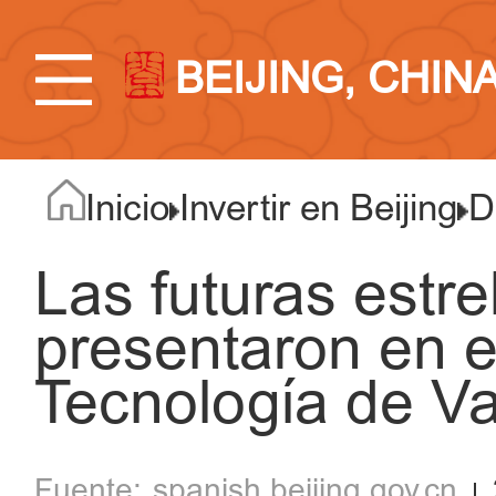
BEIJING, CHIN
Inicio
Invertir en Beijing
D
Las futuras estre
presentaron en 
Tecnología de V
spanish.beijing.gov.cn