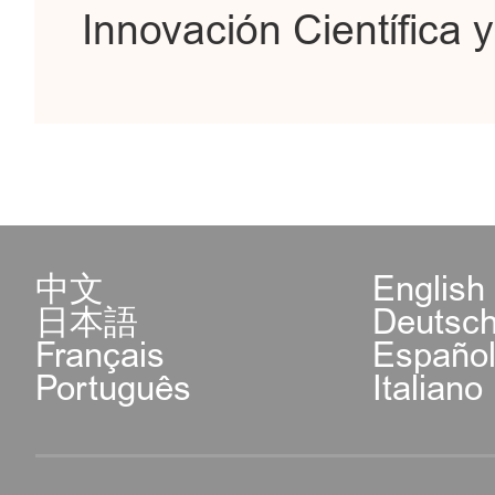
Innovación Científica 
中文
English
日本語
Deutsc
Français
Españo
Português
Italiano