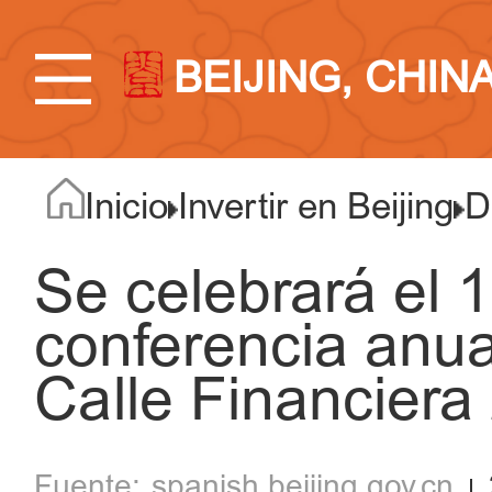
BEIJING, CHIN
Inicio
Invertir en Beijing
D
Se celebrará el 1
conferencia anua
Calle Financiera
spanish.beijing.gov.cn