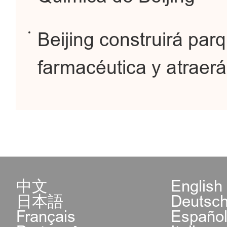
Beijing construirá par
farmacéutica y atraerá 
中文
English
日本語
Deutsc
Français
Españo