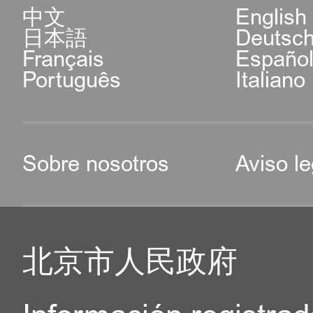
中文
English
日本語
Deutsc
Français
Españo
Português
Italiano
Sobre nosotros
Aviso le
北京市人民政府