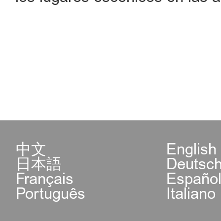
中文
English
日本語
Deutsc
Français
Españo
Português
Italiano