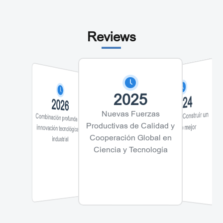
Reviews
2025
2024
2026
2023
Nuevas Fuerzas
Innovación: Construir un
Combinación profunda de
innovación tecnológica e
Cooperación abier
eración
Productivas de Calidad y
mundo mejor
un futuro compa
o
N
Cooperación Global en
industrial
Ciencia y Tecnología