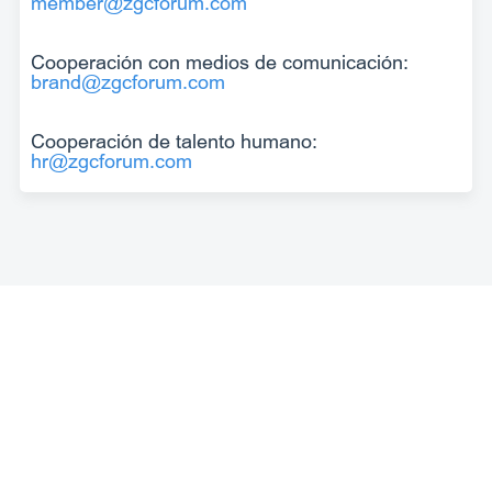
member@zgcforum.com
Cooperación con medios de comunicación:
brand@zgcforum.com
Cooperación de talento humano:
hr@zgcforum.com
中文
English
한국어
日本語
Deutsch
Русский язык
Français
Español
العربية
Português
Italiano
Sobre nosotros
Aviso legal