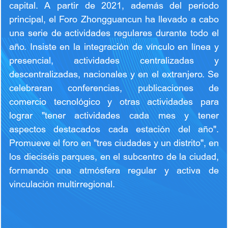
capital. A partir de 2021, además del período
principal, el Foro Zhongguancun ha llevado a cabo
una serie de actividades regulares durante todo el
año. Insiste en la integración de vínculo en línea y
presencial, actividades centralizadas y
descentralizadas, nacionales y en el extranjero. Se
celebraran conferencias, publicaciones de
comercio tecnológico y otras actividades para
lograr "tener actividades cada mes y tener
aspectos destacados cada estación del año".
Promueve el foro en "tres ciudades y un distrito", en
los dieciséis parques, en el subcentro de la ciudad,
formando una atmósfera regular y activa de
vinculación multirregional.