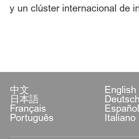
y un clúster internacional de i
中文
English
日本語
Deutsc
Français
Españo
Português
Italiano