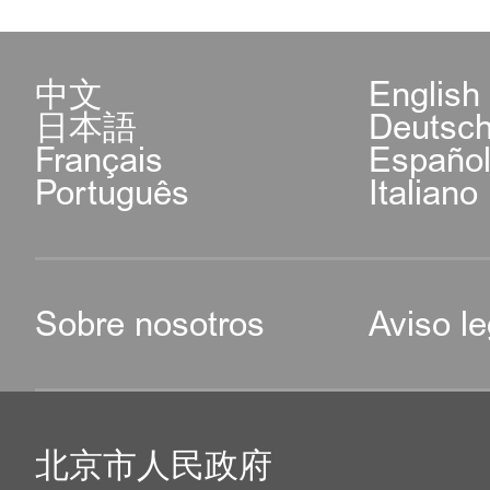
中文
English
日本語
Deutsc
Français
Españo
Português
Italiano
Sobre nosotros
Aviso le
北京市人民政府