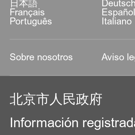
日本語
Deutsc
Français
Españo
Português
Italiano
Sobre nosotros
Aviso le
北京市人民政府
Información registrad