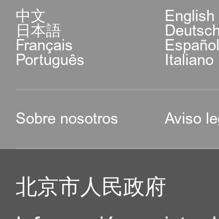
中文
English
日本語
Deutsc
Français
Españo
Português
Italiano
Sobre nosotros
Aviso le
北京市人民政府