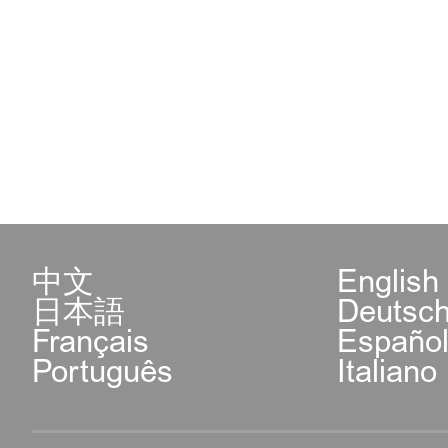
中文
English
日本語
Deutsc
Français
Españo
Português
Italiano