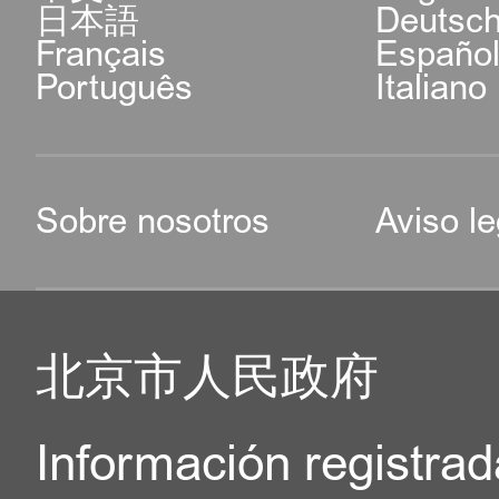
日本語
Deutsc
Français
Españo
Português
Italiano
Sobre nosotros
Aviso le
北京市人民政府
Información registrad