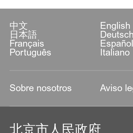
中文
English
日本語
Deutsc
Français
Españo
Português
Italiano
Sobre nosotros
Aviso le
北京市人民政府