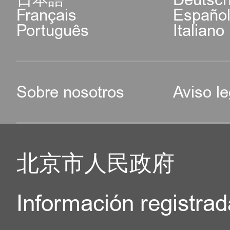
Français
Españo
Português
Italiano
Sobre nosotros
Aviso le
北京市人民政府
Información registrad