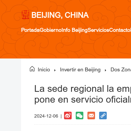
BEIJING, CHINA
Portada
Gobierno
Info Beijing
Servicios
Contacto
Inicio
Invertir en Beijing
Dos Zon
La sede regional la em
pone en servicio ofici
2024-12-06 |