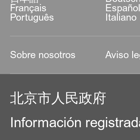
Français
Españo
Português
Italiano
Sobre nosotros
Aviso le
北京市人民政府
Información registrad